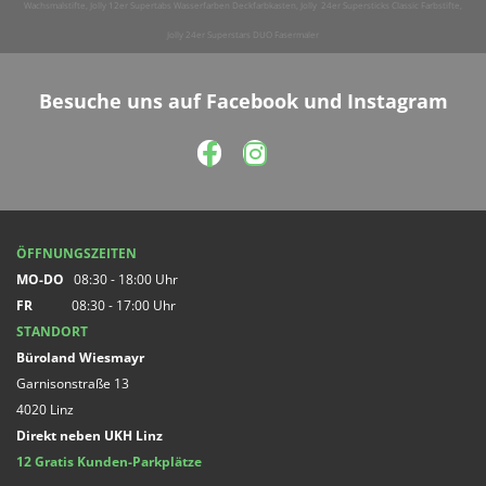
Wachsmalstifte, Jolly 12er Supertabs Wasserfarben Deckfarbkasten, Jolly 24er Supersticks Classic Farbstifte,
Jolly 24er Superstars DUO Fasermaler
Besuche uns auf Facebook und Instagram
ÖFFNUNGSZEITEN
MO-DO
08:30 - 18:00 Uhr
FR
08:30 - 17:00 Uhr
STANDORT
Büroland Wiesmayr
Garnisonstraße 13
4020 Linz
Direkt neben UKH Linz
12 Gratis Kunden-Parkplätze