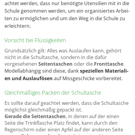
ach­tet wer­den, dass nur be­nö­tig­te Uten­si­li­en mit in die
Schu­le ge­nom­men wer­den, um ein or­ga­ni­sier­tes Ar­bei­
ten zu er­mög­li­chen und um den Weg in die Schu­le zu
er­leich­tern.
Vorsicht bei Flüssigkeiten
Grundsätzlich gilt: Alles was Auslaufen kann, gehört
nicht in die Schultasche, sondern in die dafür
vorgesehenen
Seitentaschen
oder die
Fronttasche
.
Mo­dell­ab­hän­gig sind diese, dank
spe­zi­el­len Ma­te­ria­li­
en und Aus­lau­fö­sen
auf Miss­ge­schi­cke vor­be­rei­tet.
Gleichmäßiges Packen der Schultasche
Es sollte darauf geachtet werden, dass die Schultasche
möglichst gleichmäßig gepackt ist.
Gerade die Seitentaschen
, in denen auf der einen
Seite die Trinkflasche Platz findet,
kann
durch den
Regenschirm oder einen Apfel auf der anderen Seite