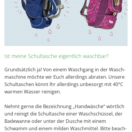
Ist meine Schul­ta­sche ei­gent­lich wasch­bar?
Grund­sätz­lich ja! Von einem Wasch­gang in der Wasch­
ma­schi­ne möch­te wir Euch al­ler­dings ab­ra­ten. Un­se­re
Schul­ta­schen könnt Ihr al­ler­dings un­be­sorgt mit 40°C
war­men Was­ser rei­ni­gen.
Nehmt gerne die Be­zeich­nung „Hand­wä­sche“ wört­lich
und rei­nigt die Schul­ta­sche einer Wasch­schüs­sel, der
Ba­de­wan­ne oder unter der Du­sche mit einem
Schwamm und einem mil­den Wasch­mit­tel. Bitte be­ach­