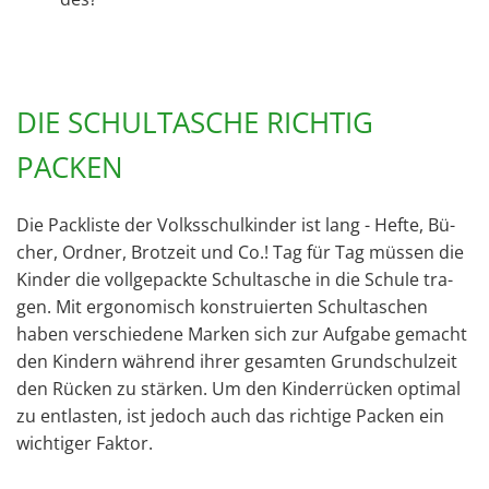
DIE SCHULTASCHE RICHTIG
PACKEN
Die Pack­lis­te der Volks­schul­kin­der ist lang - Hefte, Bü­
cher, Ord­ner, Brot­zeit und Co.! Tag für Tag müs­sen die
Kin­der die voll­ge­pack­te Schul­ta­sche in die Schu­le tra­
gen. Mit er­go­no­misch kon­stru­ier­ten Schul­ta­schen
haben ver­schie­de­ne Mar­ken sich zur Auf­ga­be ge­macht
den Kin­dern wäh­rend ihrer ge­sam­ten Grund­schul­zeit
den Rü­cken zu stär­ken. Um den Kin­der­rü­cken op­ti­mal
zu ent­las­ten, ist je­doch auch das rich­ti­ge Pa­cken ein
wich­ti­ger Fak­tor.