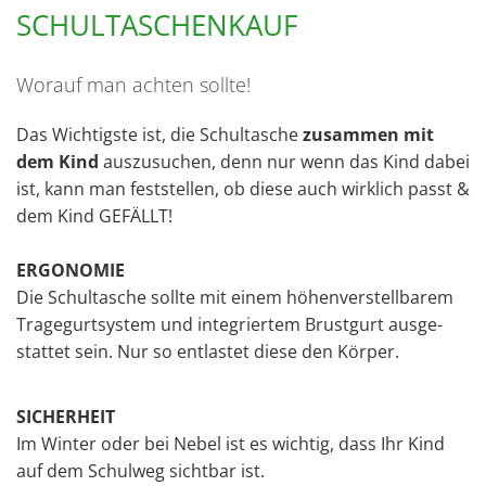
SCHULTASCHENKAUF
Worauf man achten sollte!
Das Wich­tigs­te ist, die Schul­ta­sche
zu­sam­men mit
dem Kind
aus­zu­su­chen, denn nur wenn das Kind dabei
ist, kann man fest­stel­len, ob diese auch wirk­lich passt &
dem Kind GE­FÄLLT!
ER­GO­NO­MIE
Die Schul­ta­sche soll­te mit einem hö­hen­ver­stell­ba­rem
Tra­ge­gurt­sys­tem und in­te­grier­tem Brust­gurt aus­ge­
stat­tet sein. Nur so ent­las­tet diese den Kör­per.
SI­CHER­HEIT
Im Win­ter oder bei Nebel ist es wich­tig, dass Ihr Kind
auf dem Schul­weg sicht­bar ist.