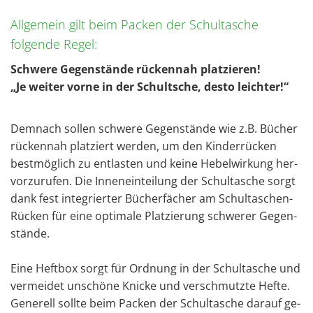
Allgemein gilt beim Packen der Schultasche
folgende Regel:
Schwe­re Ge­gen­stän­de rü­cken­nah plat­zie­ren!
„Je wei­ter vorne in der Schult­sche, desto leich­ter!“
Dem­nach sol­len schwe­re Ge­gen­stän­de wie z.B. Bü­cher
rü­cken­nah plat­ziert wer­den, um den Kin­der­rü­cken
best­mög­lich zu ent­las­ten und keine He­bel­wir­kung her­
vor­zu­ru­fen. Die In­nen­ein­tei­lung der Schul­ta­sche sorgt
dank fest in­te­grier­ter Bü­cher­fä­cher am Schul­ta­schen-
Rü­cken für eine op­ti­ma­le Plat­zie­rung schwe­rer Ge­gen­
stän­de.
Eine Heft­box sorgt für Ord­nung in der Schul­ta­sche und
ver­mei­det un­schö­ne Kni­cke und ver­schmutz­te Hefte.
Ge­ne­rell soll­te beim Pa­cken der Schul­ta­sche dar­auf ge­