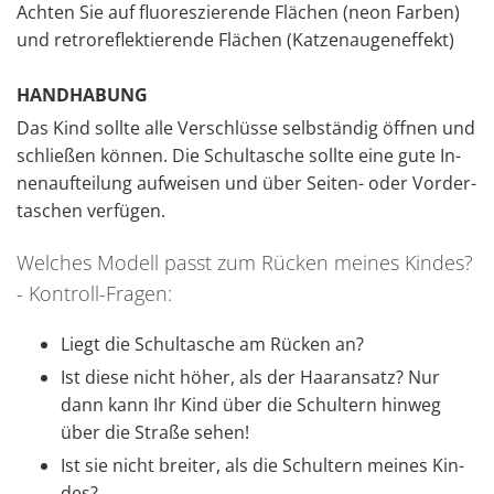
Ach­ten Sie auf fluo­res­zie­ren­de Flä­chen (neon Far­ben)
und re­tro­re­flek­tie­ren­de Flä­chen (Kat­zen­au­gen­ef­fekt)
HAND­HA­BUNG
Das Kind soll­te alle Ver­schlüs­se selb­stän­dig öff­nen und
schlie­ßen kön­nen. Die Schul­ta­sche soll­te eine gute In­
nen­auf­tei­lung auf­wei­sen und über Sei­ten- oder Vor­der­
ta­schen ver­fü­gen.
Wel­ches Mo­dell passt zum Rü­cken mei­nes Kin­des?
- Kon­troll-Fra­gen:
Liegt die Schul­ta­sche am Rü­cken an?
Ist diese nicht höher, als der Haar­an­satz? Nur
dann kann Ihr Kind über die Schul­tern hin­weg
über die Stra­ße sehen!
Ist sie nicht brei­ter, als die Schul­tern mei­nes Kin­
des?