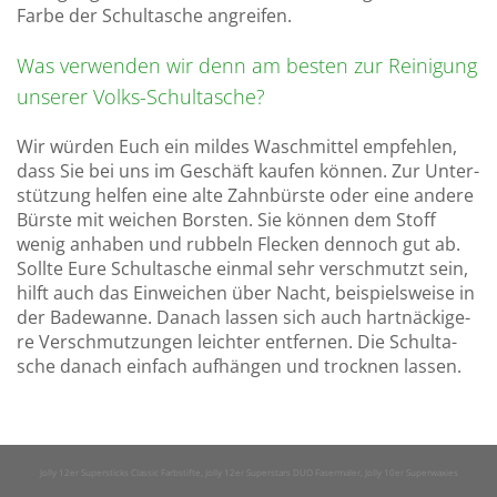
Farbe der Schul­ta­sche an­grei­fen.
Was ver­wen­den wir denn am bes­ten zur Rei­ni­gung
un­se­rer Volks-Schul­ta­sche?
Wir wür­den Euch ein mil­des Wasch­mit­tel emp­feh­len,
dass Sie bei uns im Ge­schäft kau­fen kön­nen. Zur Un­ter­
stüt­zung hel­fen eine alte Zahn­bürs­te oder eine an­de­re
Bürs­te mit wei­chen Bors­ten. Sie kön­nen dem Stoff
wenig an­ha­ben und rub­beln Fle­cken den­noch gut ab.
Soll­te Eure Schul­ta­sche ein­mal sehr ver­schmutzt sein,
hilft auch das Ein­wei­chen über Nacht, bei­spiels­wei­se in
der Ba­de­wan­ne. Da­nach las­sen sich auch hart­nä­cki­ge­
re Ver­schmut­zun­gen leich­ter ent­fer­nen. Die Schul­ta­
sche da­nach ein­fach auf­hän­gen und trock­nen las­sen.
Jolly 12er Supersticks Classic Farbstifte, Jolly 12er Superstars DUO Fasermaler, Jolly 10er Superwaxies