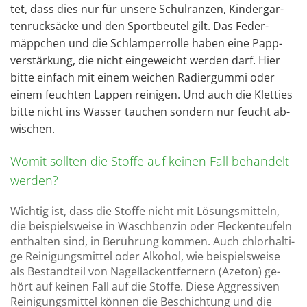
tet, dass dies nur für un­se­re Schul­ran­zen, Kin­der­gar­
ten­ruck­sä­cke und den Sport­beu­tel gilt. Das Fe­der­
mäpp­chen und die Schlam­per­rol­le haben eine Papp­
ver­stär­kung, die nicht ein­ge­weicht wer­den darf. Hier
bitte ein­fach mit einem wei­chen Ra­dier­gum­mi oder
einem feuch­ten Lap­pen rei­ni­gen. Und auch die Klet­ties
bitte nicht ins Was­ser tau­chen son­dern nur feucht ab­
wi­schen.
Womit soll­ten die Stof­fe auf kei­nen Fall be­han­delt
wer­den?
Wich­tig ist, dass die Stof­fe nicht mit Lö­sungs­mit­teln,
die bei­spiels­wei­se in Wasch­ben­zin oder Fle­cken­teu­feln
ent­hal­ten sind, in Be­rüh­rung kom­men. Auch chlor­hal­ti­
ge Rei­ni­gungs­mit­tel oder Al­ko­hol, wie bei­spiels­wei­se
als Be­stand­teil von Na­gel­la­ckent­fer­nern (Aze­ton) ge­
hört auf kei­nen Fall auf die Stof­fe. Diese Ag­gres­si­ven
Rei­ni­gungs­mit­tel kön­nen die Be­schich­tung und die