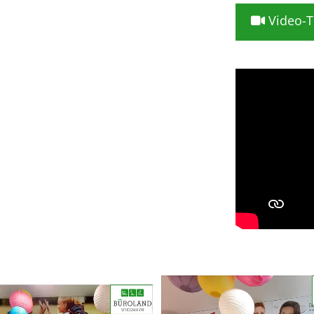
Video-T
