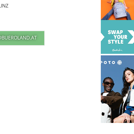
LINZ
@BUEROLAND.AT