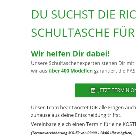
DU SUCHST DIE RI
SCHULTASCHE FÜR 
Wir helfen Dir dabei!
Un­se­re Schul­ta­schen­ex­per­ten ste­hen Dir mi
wir aus
über 400 Mo­del­len
ga­ran­tiert die PAS
JETZT TERMIN 
Unser Team be­ant­wor­tet DIR alle Fra­gen au
zu­hau­se aus deine Ent­schei­dung triffst.
Ver­ein­ba­re gleich einen Ter­min für eine KOS­TE
(Terminvereinbarung MO-FR von 09:00 - 14:00 Uhr möglich)