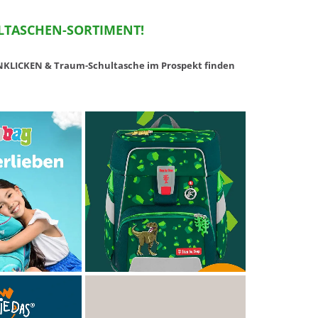
­TA­SCHEN-SOR­TI­MENT!
­KLI­CKEN & Traum-Schul­ta­sche im Pro­spekt fin­den