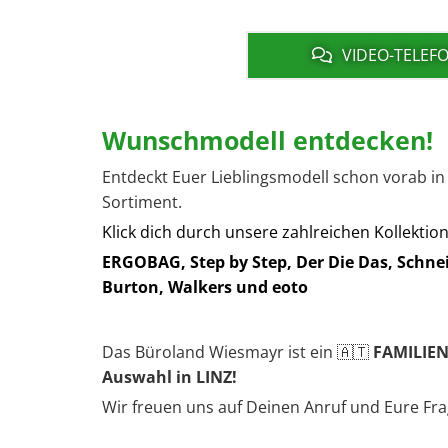
VIDEO-TELE
Wunsch­mo­dell ent­de­cken!
Ent­deckt Euer Lieb­lings­mo­dell schon vorab in
Sor­ti­ment.
Klick dich durch un­se­re zahl­rei­chen Kol­lek­tio
ERG­O­BAG, Step by Step, Der Die Das, Schnei
Burton, Walkers und eoto
Das Bü­ro­land Wies­mayr ist ein 🇦🇹
FA­MI­LI­
Aus­wahl in LINZ!
Wir freu­en uns auf Dei­nen Anruf und Eure Fra