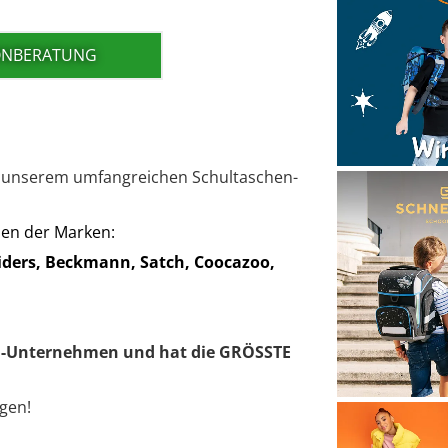
FONBERATUNG
 un­se­rem um­fang­rei­chen Schul­ta­schen-
­nen der Mar­ken:
­ders, Beck­mann, Satch, Coo­ca­zoo,
EN-Un­ter­neh­men und hat die GRÖSS­TE
­gen!