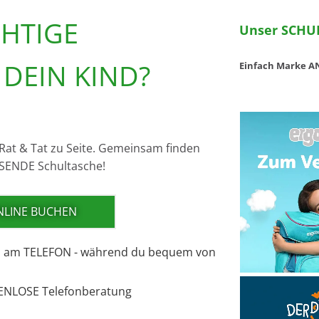
CHTIGE
Unser SCHUL
DEIN KIND?
Ein­fach Marke AN
t Rat & Tat zu Seite. Ge­mein­sam fin­den
­SEN­DE Schul­ta­sche!
ONLINE BUCHEN
ch am TE­LE­FON - wäh­rend du be­quem von
N­LO­SE Te­le­fon­be­ra­tung