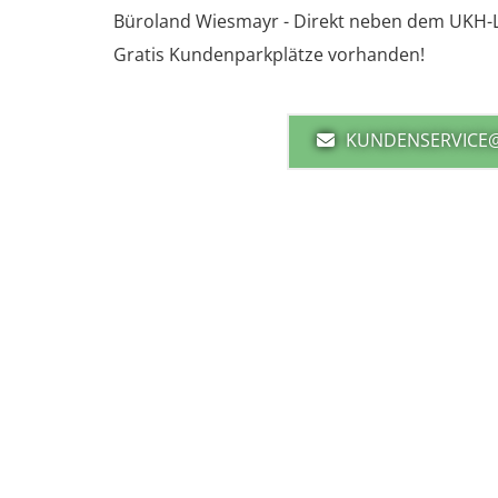
Bü­ro­land Wies­mayr - Di­rekt neben dem UKH-
Gra­tis Kun­den­park­plät­ze vor­han­den!
KUNDENSERVICE