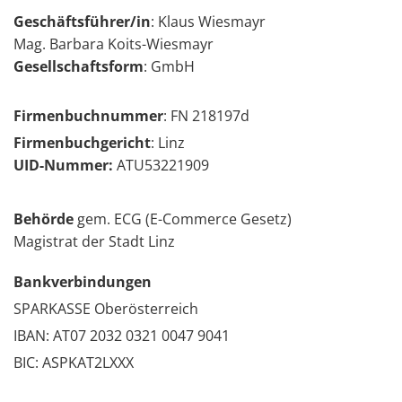
Ge­schäfts­füh­rer/in
: Klaus Wies­mayr
Mag. Barbara Koits-Wiesmayr
Ge­sell­schafts­form
: GmbH
Fir­men­buch­num­mer
: FN 218197d
Fir­men­buch­ge­richt
: Linz
UID-Num­mer:
ATU53221909
Be­hör­de
gem. ECG (E-Com­mer­ce Ge­setz)
Ma­gis­trat der Stadt Linz
Bankverbindungen
SPARKASSE Oberösterreich
IBAN: AT07 2032 0321 0047 9041
BIC: ASPKAT2LXXX