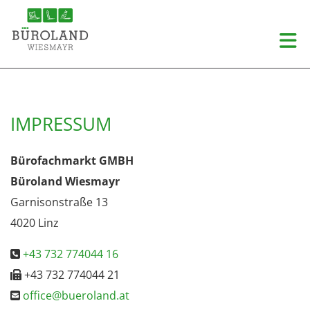
IMPRESSUM
Bü­ro­fachmarkt GMBH
Büroland Wiesmayr
Garnisonstraße 13
4020 Linz
+43 732 774044 16

+43 732 774044 21

office@bueroland.at
