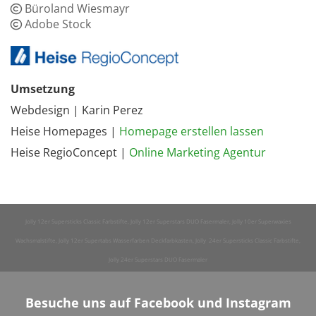
Büroland Wiesmayr

Adobe Stock

Um­set­zung
Webdesign | Karin Perez
Heise Home­pages |
Home­page er­stel­len las­sen
Heise Re­gio­Con­cept |
On­line Mar­ke­ting Agen­tur
Jolly 12er Supersticks Classic Farbstifte, Jolly 12er Superstars DUO Fasermaler, Jolly 10er Superwaxies
Wachsmalstifte, Jolly 12er Supertabs Wasserfarben Deckfarbkasten, Jolly 24er Supersticks Classic Farbstifte,
Jolly 24er Superstars DUO Fasermaler
Besuche uns auf Facebook und Instagram