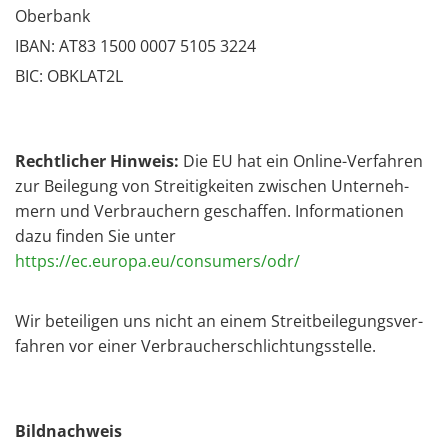
Oberbank
IBAN: AT83 1500 0007 5105 3224
BIC: OBKLAT2L
Recht­li­cher Hin­weis:
Die EU hat ein On­line-Ver­fah­ren
zur Bei­le­gung von Strei­tig­kei­ten zwi­schen Un­ter­neh­
mern und Ver­brau­chern ge­schaf­fen. In­for­ma­tio­nen
dazu fin­den Sie unter
https://ec.europa.eu/consumers/odr/
Wir be­tei­ligen uns nicht an einem Streit­bei­le­gungs­ver­
fah­ren vor einer Ver­brau­cher­schlich­tungs­stel­le.
Bild­nach­weis