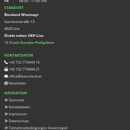
FR
08:30 - 17:00 Uhr
STANDORT
Büroland Wiesmayr
Garnisonstraße 13
4020 Linz
Direkt neben UKH Linz
12 Gratis Kunden-Parkplätze
KONTAKTDATEN
+43 732 774044 16

+43 732 774044 21

office@bueroland.at

Newsletter

NAVIGATION
Startseite

Kontaktdaten

Impressum

Datenschutz

Teilnahmebedingungen Gewinnspiel
