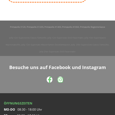
Primasello X120, Primasello X120S, Primasello X140S, Primasello A1060, Primasello Registrierkasse
Jolly 12er Supersticks Classic Farbstifte, Jolly 12er Superstars DUO Fasermaler, Jolly 10er Superwaxies
Wachsmalstifte, Jolly 12er Supertabs Wasserfarben Deckfarbkasten, Jolly 24er Supersticks Classic Farbstifte,
Jolly 24er Superstars DUO Fasermaler
Besuche uns auf Facebook und Instagram
ÖFFNUNGSZEITEN
MO-DO
08:30 - 18:00 Uhr