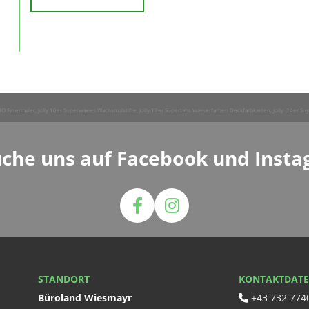
 DUO Fasermaler, Jolly 10er Superwaxies Wachsmalstifte, Jolly 12er Supertabs Wasserfarben Deckfarbkasten, Jolly 24er Sup
che uns auf Facebook und Inst
STANDORT
KONTAKTDAT
Büroland Wiesmayr
+43 732 774
