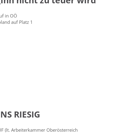
inn nicht zu teuer wird
uf in OÖ
and auf Platz 1
NS RIESIG
 (lt. Arbeiterkammer Oberösterreich