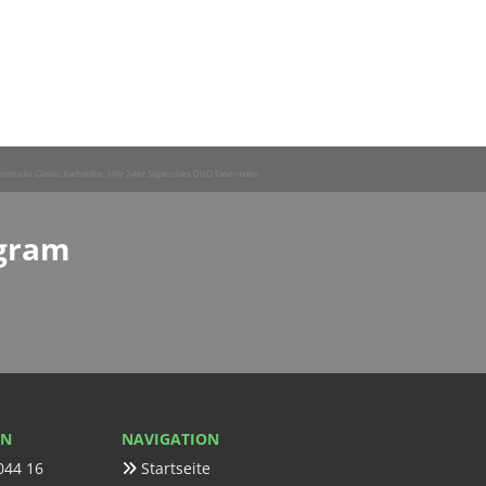
ersticks Classic Farbstifte, Jolly 24er Superstars DUO Fasermaler
agram
EN
NAVIGATION
044 16
Startseite
