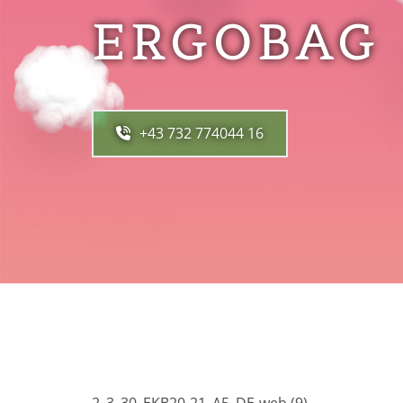
ERGOBAG
+43 732 774044 16