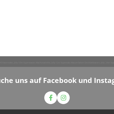
 DUO Fasermaler, Jolly 10er Superwaxies Wachsmalstifte, Jolly 12er Supertabs Wasserfarben Deckfarbkasten, Jolly 24er Sup
che uns auf Facebook und Inst