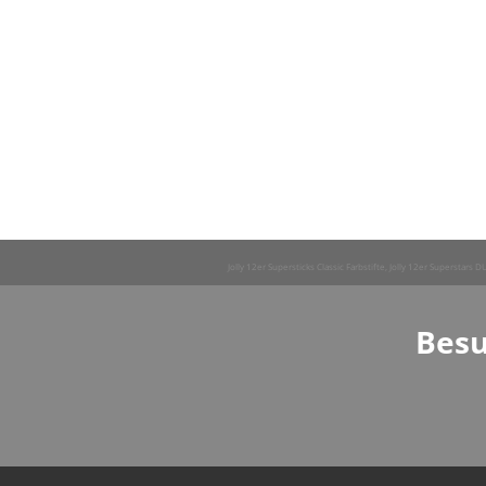
Jolly 12er Supersticks Classic Farbstifte, Jolly 12er Superstars
Besu