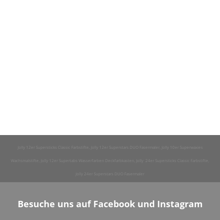
Jolly 12er Supersticks Classic Farbstifte, Jolly 12er Superstars DUO Fasermaler, Jolly 10er Superwaxies
Wachsmalstifte, Jolly 12er Supertabs Wasserfarben Deckfarbkasten, Jolly 24er Supersticks Classic Farbstifte,
Jolly 24er Superstars DUO Fasermaler
Besuche uns auf Facebook und Instagram