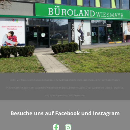
Jolly 12er Supersticks Classic Farbstifte, Jolly 12er Superstars DUO Fasermaler, Jolly 10er Superwaxies
Wachsmalstifte, Jolly 12er Supertabs Wasserfarben Deckfarbkasten, Jolly 24er Supersticks Classic Farbstifte,
Jolly 24er Superstars DUO Fasermaler
Besuche uns auf Facebook und Instagram